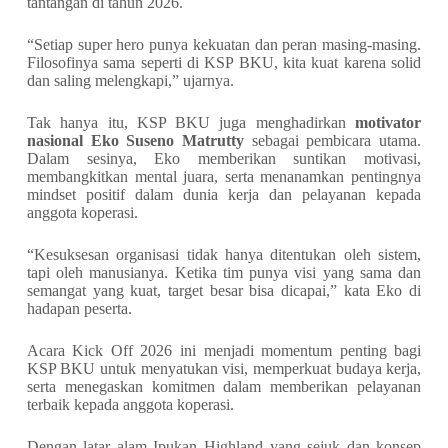
tantangan di tahun 2026.
“Setiap super hero punya kekuatan dan peran masing-masing.
Filosofinya sama seperti di KSP BKU, kita kuat karena solid
dan saling melengkapi,” ujarnya.
Tak hanya itu, KSP BKU juga menghadirkan
motivator
nasional Eko Suseno Matrutty
sebagai pembicara utama.
Dalam sesinya, Eko memberikan suntikan motivasi,
membangkitkan mental juara, serta menanamkan pentingnya
mindset positif dalam dunia kerja dan pelayanan kepada
anggota koperasi.
“Kesuksesan organisasi tidak hanya ditentukan oleh sistem,
tapi oleh manusianya. Ketika tim punya visi yang sama dan
semangat yang kuat, target besar bisa dicapai,” kata Eko di
hadapan peserta.
Acara Kick Off 2026 ini menjadi momentum penting bagi
KSP BKU untuk menyatukan visi, memperkuat budaya kerja,
serta menegaskan komitmen dalam memberikan pelayanan
terbaik kepada anggota koperasi.
Dengan latar alam Ipukan Highland yang sejuk dan konsep