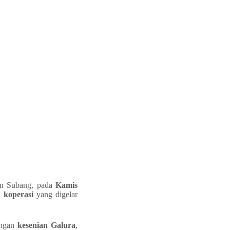
en Subang, pada
Kamis
 koperasi
yang digelar
engan
kesenian Galura
,