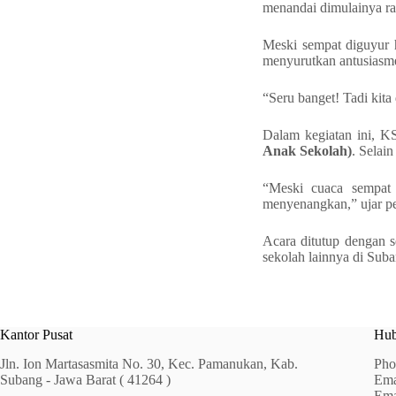
menandai dimulainya ra
Meski sempat diguyur h
menyurutkan antusiasme 
“Seru banget! Tadi kita 
Dalam kegiatan ini, 
Anak Sekolah)
. Selain
“Meski cuaca sempat 
menyenangkan,” ujar 
Acara ditutup dengan se
sekolah lainnya di Suba
Kantor Pusat
Hub
Jln. Ion Martasasmita No. 30, Kec. Pamanukan, Kab.
Pho
Subang - Jawa Barat ( 41264 )
Ema
Ema