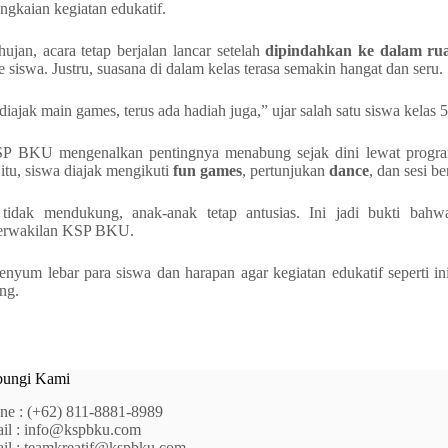
ngkaian kegiatan edukatif.
ujan, acara tetap berjalan lancar setelah
dipindahkan ke dalam rua
siswa. Justru, suasana di dalam kelas terasa semakin hangat dan seru.
diajak main games, terus ada hadiah juga,” ujar salah satu siswa kelas 
KSP BKU mengenalkan pentingnya menabung sejak dini lewat prog
 itu, siswa diajak mengikuti
fun games
, pertunjukan
dance
, dan sesi b
tidak mendukung, anak-anak tetap antusias. Ini jadi bukti bahwa
perwakilan KSP BKU.
nyum lebar para siswa dan harapan agar kegiatan edukatif seperti ini
ng.
ungi Kami
ne :
(+62) 811-8881-8989
il :
info@kspbku.com
il :
teamkreatif@kspbku.com