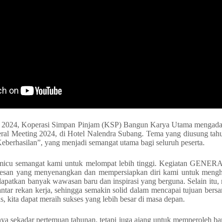
uli 2024, Koperasi Simpan Pinjam (KSP) Bangun Karya Utama mengada
eral Meeting 2024, di Hotel Nalendra Subang. Tema yang diusung tah
eberhasilan”, yang menjadi semangat utama bagi seluruh peserta.
pemicu semangat kami untuk melompat lebih tinggi. Kegiatan 
esan yang menyenangkan dan mempersiapkan diri kami untuk mengh
apatkan banyak wawasan baru dan inspirasi yang berguna. Selain itu
tar rekan kerja, sehingga semakin solid dalam mencapai tujuan ber
s, kita dapat meraih sukses yang lebih besar di masa depan.
anya sekadar pertemuan tahunan, tetapi juga ajang untuk memperoleh 