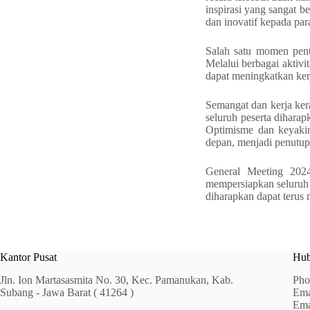
inspirasi yang sangat 
dan inovatif kepada para
Salah satu momen penti
Melalui berbagai aktivi
dapat meningkatkan ker
Semangat dan kerja ker
seluruh peserta dihara
Optimisme dan keyakin
depan, menjadi penutup 
General Meeting 202
mempersiapkan seluruh 
diharapkan dapat terus
Kantor Pusat
Hub
Jln. Ion Martasasmita No. 30, Kec. Pamanukan, Kab.
Pho
Subang - Jawa Barat ( 41264 )
Ema
Ema