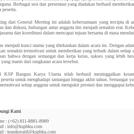
berguna. Berbagai sesi dan presentasi yang diadakan berhasil memberik
 peserta.
ng dari General Meeting ini adalah kebersamaan yang tercipta di an
tas dan diskusi, hubungan antar anggota tim menjadi semakin erat. Ke
jasama dan koordinasi dalam mencapai tujuan bersama di masa mendat
as menjadi kunci utama yang ditekankan dalam acara ini. Dengan adan
pkan semakin termotivasi untuk memberikan yang terbaik dalam setiap 
an bahwa dengan semangat dan kerja keras, sukses yang lebih besa
yang manis dari rangkaian acara tersebut.
4 KSP Bangun Karya Utama telah berhasil meninggalkan kes
peserta untuk menghadapi tantangan hingga akhir tahun. Semangat yan
 memotivasi setiap anggota untuk mengukir prestasi dan menggapai kebe
ungi Kami
ne :
(+62) 811-8881-8989
il :
info@kspbku.com
il :
teamkreatif@kspbku.com