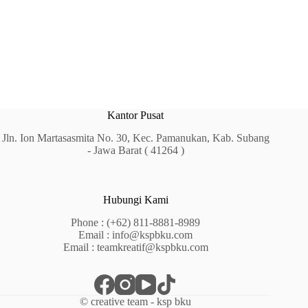
Kantor Pusat
Jln. Ion Martasasmita No. 30, Kec. Pamanukan, Kab. Subang
- Jawa Barat ( 41264 )
Hubungi Kami
Phone :
(+62) 811-8881-8989
Email :
info@kspbku.com
Email :
teamkreatif@kspbku.com
© creative team - ksp bku