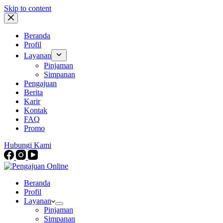
Skip to content
Beranda
Profil
Layanan
Pinjaman
Simpanan
Pengajuan
Berita
Karir
Kontak
FAQ
Promo
Hubungi Kami
Beranda
Profil
Layanan
Pinjaman
Simpanan